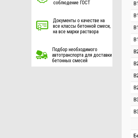
соблюдение ГОСТ
В
В
Документы о качестве на
все классы бетонной смеси,
В
на все марки раствора
В
Подбор необходимого
В
автотранспорта для доставки
бетонных смесей
В
В
В
В
В
Б