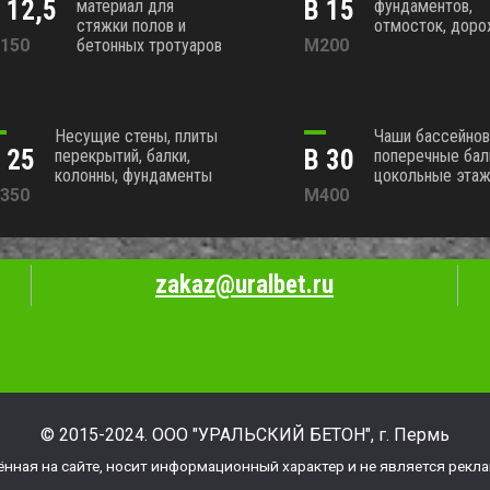
 12,5
В 15
материал для
фундаментов,
стяжки полов и
отмосток, дор
150
бетонных тротуаров
М200
Несущие стены, плиты
Чаши бассейнов
 25
В 30
перекрытий, балки,
поперечные бал
колонны, фундаменты
цокольные эта
350
М400
zakaz@uralbet.ru
© 2015-2024. ООО "УРАЛЬСКИЙ БЕТОН", г. Пермь
нная на сайте, носит информационный характер и не является рекла