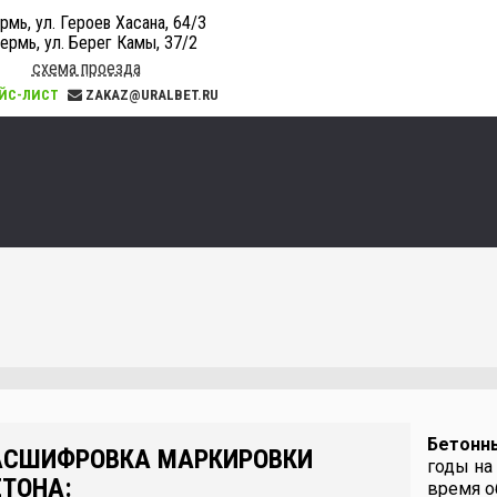
ермь, ул. Героев Хасана, 64/3
Пермь, ул. Берег Камы, 37/2
схема проезда
ЙС-ЛИСТ
ZAKAZ@URALBET.RU
Бетонн
АСШИФРОВКА МАРКИРОВКИ
годы на
ЕТОНА:
время о