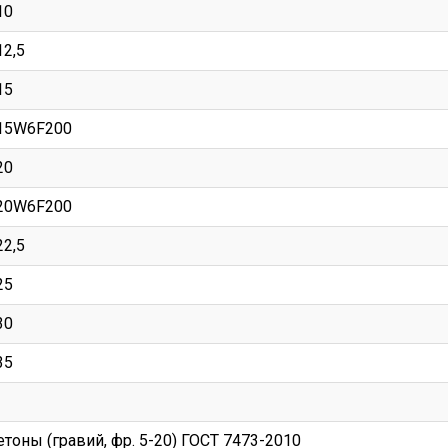
10
12,5
15
15W6F200
20
20W6F200
22,5
25
30
35
етоны (гравий, фр. 5-20) ГОСТ 7473-2010