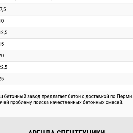
7,5
10
12,5
15
20
22,5
25
ш бетонный завод предлагает бетон с доставкой по Перми. 
ечей проблему поиска качественных бетонных смесей.