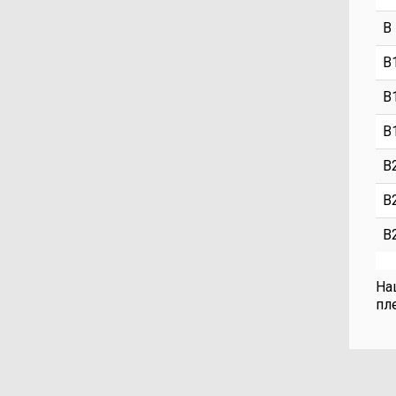
В 
В
В
В
В
В
В
На
пл