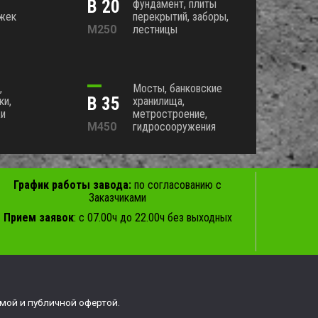
В 20
фундамент, плиты
ожек
перекрытий, заборы,
М250
лестницы
,
Мосты, банковские
В 35
ки,
хранилища,
жи
метростроение,
М450
гидросооружения
График работы завода:
по согласованию с
Заказчиками
Прием заявок
: с 07.00ч до 22.00ч без выходных
мой и публичной офертой.