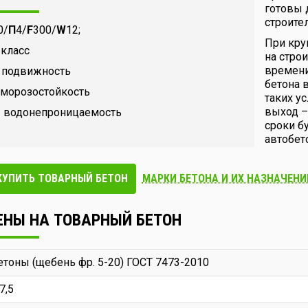
готовы 
строите
0/
П
4/
F
300/
W
12;
При кру
 класс
на стро
времени
 подвижность
бетона 
 морозостойкость
таких у
выход –
 водонепроницаемость
сроки б
автобет
КУПИТЬ ТОВАРНЫЙ БЕТОН
МАРКИ БЕТОНА И ИХ НАЗНАЧЕНИ
ЕНЫ НА ТОВАРНЫЙ БЕТОН
етоны (щебень фр. 5-20) ГОСТ 7473-2010
7,5