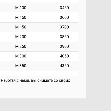
М 100
3450
М 150
3600
М 150
3700
М 200
3850
М 250
3900
М 300
4050
М 350
4350
Работая с нами, вы снимете со своих