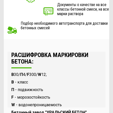
Документы о качестве на все
классы бетонной смеси, на все
марки раствора
Подбор необходимого автотранспорта для доставки
бетонных смесей
РАСШИФРОВКА МАРКИРОВКИ
БЕТОНА:
B
30/
П
4/
F
300/
W
12;
В
- класс
П
- подвижность
F
- морозостойкость
W
- водонепроницаемость
Бетонный завод "УРАЛЬСКИЙ БЕТОН"