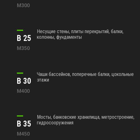
М300
Несущие стены, плиты перекрытий, балки,
В 25
колонны, фундаменты
М350
Чаши бассейнов, поперечные балки, цокольные
В 30
этажи
М400
Мосты, банковские хранилища, метростроение,
В 35
гидросооружения
М450