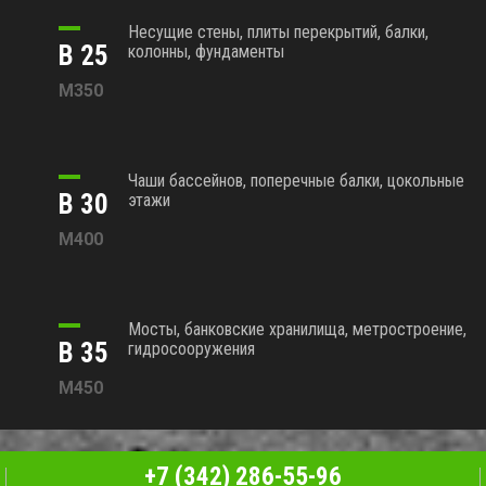
Несущие стены, плиты перекрытий, балки,
В 25
колонны, фундаменты
М350
Чаши бассейнов, поперечные балки, цокольные
В 30
этажи
М400
Мосты, банковские хранилища, метростроение,
В 35
гидросооружения
М450
+7 (342) 286-55-96