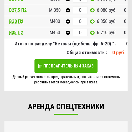
В27,5 П2
М 350
6 080 руб.
0 ру
ВЗ0 П2
М400
6 350 руб.
0 ру
B35 П2
М450
6 710 руб.
0 ру
Итого по разделу "Бетоны (щебень, фр. 5-20) " :
0 р
Общая стоимость :
0 руб.
ПРЕДВАРИТЕЛЬНЫЙ ЗАКАЗ
Данный расчет является предварительным, окончательная стоимость
рассчитывается менеджером при заказе.
АРЕНДА СПЕЦТЕХНИКИ