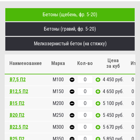
Бетоны (щебень, фр. 5-20)
Бетоны (гравий, фр. 5-20)
Мелкозернистый бетон (на стяжку)
Цена
Наименование
Марка
Кол-во
Ито
за куб
В7,5 П2
М100
4 450 руб.
0 ру
B12,5 П2
М150
4 650 руб.
0 ру
В15 П2
М200
5 100 руб.
0 ру
В20 П2
М250
5 450 руб.
0 ру
В22.5 П2
М300
5 670 руб.
0 ру
В25 П2
М350
5 850 руб.
0 ру